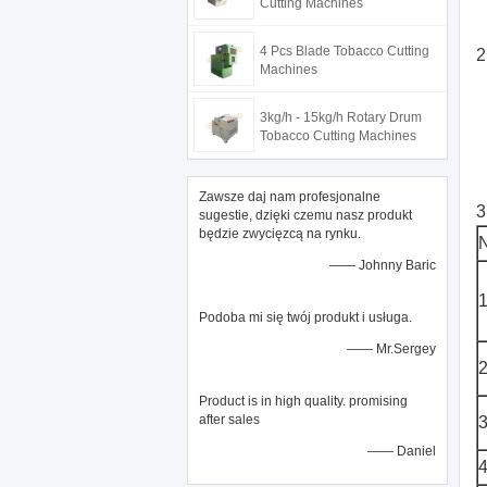
Cutting Machines
4 Pcs Blade Tobacco Cutting
2
Machines
3kg/h - 15kg/h Rotary Drum
Tobacco Cutting Machines
Zawsze daj nam profesjonalne
3
sugestie, dzięki czemu nasz produkt
będzie zwycięzcą na rynku.
—— Johnny Baric
Podoba mi się twój produkt i usługa.
—— Mr.Sergey
Product is in high quality. promising
after sales
—— Daniel