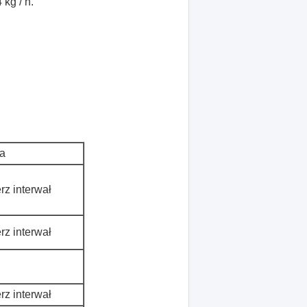
kg / h.
a
rz interwał
rz interwał
rz interwał