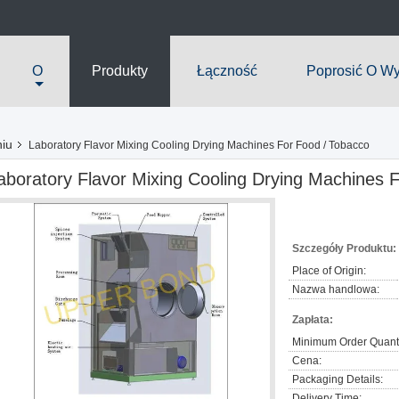
O
Produkty
Łączność
Poprosić O W
niu
Laboratory Flavor Mixing Cooling Drying Machines For Food / Tobacco
aboratory Flavor Mixing Cooling Drying Machines 
Szczegóły Produktu:
Place of Origin:
Nazwa handlowa:
Zapłata:
Minimum Order Quanti
Cena:
Packaging Details:
Delivery Time: