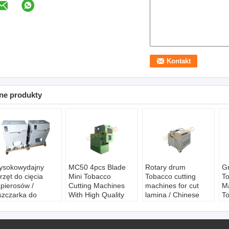
ne produkty
ysokowydajny
MC50 4pcs Blade
Rotary drum
G
rzęt do cięcia
Mini Tobacco
Tobacco cutting
To
pierosów /
Cutting Machines
machines for cut
M
szczarka do
With High Quality
lamina / Chinese
T
yrobów
medicine
Cu
toniowych
m
tan:
Całkiem nowy
P