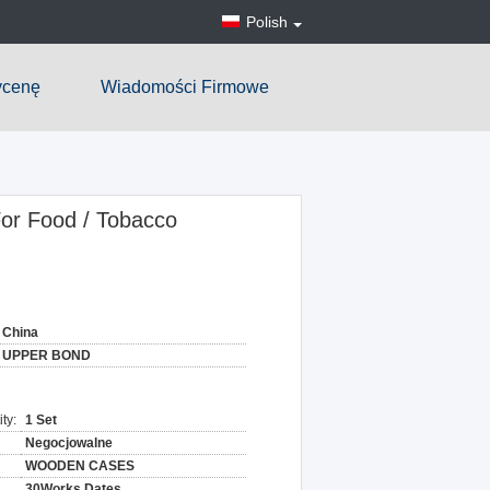
Polish
ycenę
Wiadomości Firmowe
For Food / Tobacco
China
UPPER BOND
ty:
1 Set
Negocjowalne
WOODEN CASES
30Works Dates