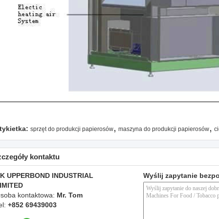
,
,
tykietka:
sprzęt do produkcji papierosów
maszyna do produkcji papierosów
c
zczegóły kontaktu
K UPPERBOND INDUSTRIAL
Wyślij zapytanie bezp
IMITED
soba kontaktowa:
Mr. Tom
el:
+852 69439003