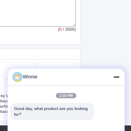
(
0
/ 3000)
Winnie
rey White MC15
Stainless Steel QS-
2:16 PM
bacco Cutting
5 Tobacco Cutting
achines For
Machines With
Good day, what product are you looking 
obacco Shred
220Volt 50Hz
for?
tting Width 0.3 - 2
m
ojemność:
3-15