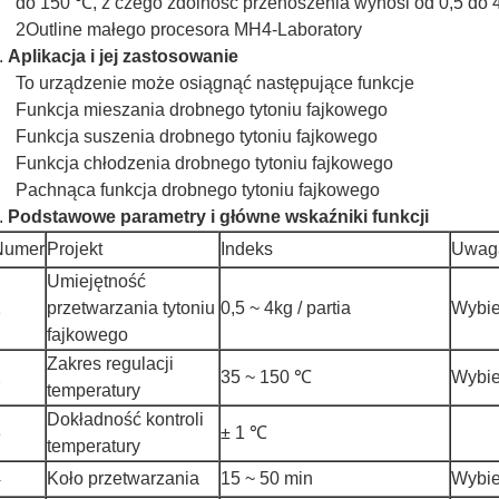
do 150 ℃, z czego zdolność przenoszenia wynosi od 0,5 do 4 
2Outline małego procesora MH4-Laboratory
.
Aplikacja i jej zastosowanie
To urządzenie może osiągnąć następujące funkcje
Funkcja mieszania drobnego tytoniu fajkowego
Funkcja suszenia drobnego tytoniu fajkowego
Funkcja chłodzenia drobnego tytoniu fajkowego
Pachnąca funkcja drobnego tytoniu fajkowego
.
Podstawowe parametry i główne wskaźniki funkcji
Numer
Projekt
Indeks
Uwag
Umiejętność
1
przetwarzania tytoniu
0,5 ~ 4kg / partia
Wybie
fajkowego
Zakres regulacji
2
35 ~ 150 ℃
Wybie
temperatury
Dokładność kontroli
3
± 1 ℃
temperatury
4
Koło przetwarzania
15 ~ 50 min
Wybie