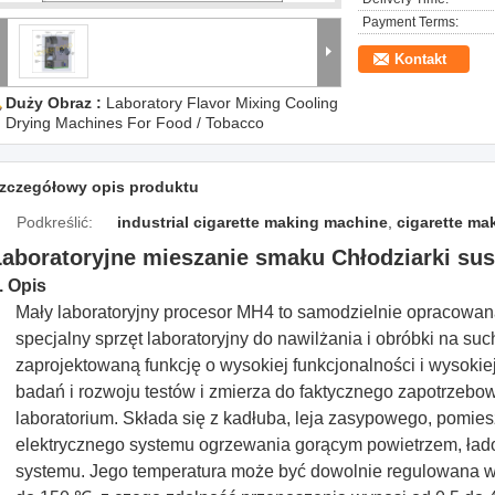
Payment Terms:
Kontakt
Duży Obraz :
Laboratory Flavor Mixing Cooling
Drying Machines For Food / Tobacco
zczegółowy opis produktu
Podkreślić:
industrial cigarette making machine
,
cigarette ma
Laboratoryjne mieszanie smaku Chłodziarki sus
. Opis
Mały laboratoryjny procesor MH4 to samodzielnie opracowana
specjalny sprzęt laboratoryjny do nawilżania i obróbki na suc
zaprojektowaną funkcję o wysokiej funkcjonalności i wysokiej 
badań i rozwoju testów i zmierza do faktycznego zapotrzebo
laboratorium.
Składa się z kadłuba, leja zasypowego, pomies
elektrycznego systemu ogrzewania gorącym powietrzem, łado
systemu.
Jego temperatura może być dowolnie regulowana w 