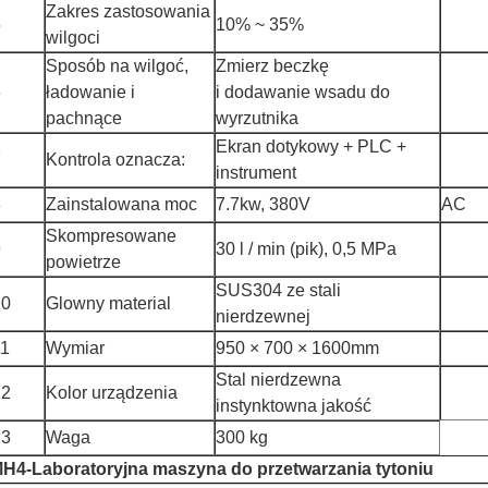
Zakres zastosowania
5
10% ~ 35%
wilgoci
Sposób na wilgoć,
Zmierz beczkę
6
ładowanie i
i dodawanie wsadu do
pachnące
wyrzutnika
Ekran dotykowy + PLC +
7
Kontrola oznacza:
instrument
8
Zainstalowana moc
7.7kw, 380V
AC
Skompresowane
9
30 l / min (pik), 0,5 MPa
powietrze
SUS304 ze stali
10
Glowny material
nierdzewnej
11
Wymiar
950 × 700 × 1600mm
Stal nierdzewna
12
Kolor urządzenia
instynktowna jakość
13
Waga
300 kg
H4-Laboratoryjna maszyna do przetwarzania tytoniu