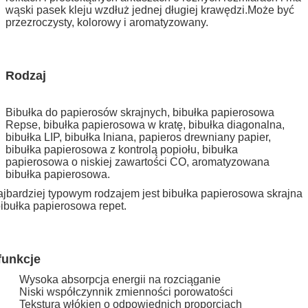
wąski pasek kleju wzdłuż jednej długiej krawędzi.Może być
przezroczysty, kolorowy i aromatyzowany.
Rodzaj
Bibułka do papierosów skrajnych, bibułka papierosowa
Repse, bibułka papierosowa w kratę, bibułka diagonalna,
bibułka LIP, bibułka lniana, papieros drewniany
papier,
bibułka papierosowa z kontrolą popiołu, bibułka
papierosowa o niskiej zawartości CO, aromatyzowana
bibułka papierosowa.
jbardziej typowym rodzajem jest bibułka papierosowa skrajna
bibułka papierosowa repet.
funkcje
Wysoka absorpcja energii na rozciąganie
Niski współczynnik zmienności porowatości
Tekstura włókien o odpowiednich proporcjach