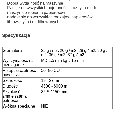
Dobra wydajność na maszynie
Pasuje do wszystkich pojemności i różnych modeli
maszyn do robienia papierosów
nadaje się do wszystkich rodzajów papierosów
filtrowanych i niefiltrowanych
Specyfikacja
Gramatura
25 g / m2, 26 g / m2, 28 g / m2, 30 g /
m2, 36 g / m2, 37 g / m2
Wytrzymałość na
MD 1,5 min kgf / 15 mm
rozciąganie
Przepuszczalność
50–80 CU
powietrza
Szerokość
19 - 27 mm
Długość
4300 - 6000 m
Szybkość
85 S / 150 mm
zmniejszania
palności
Włókna specjalne
NIE