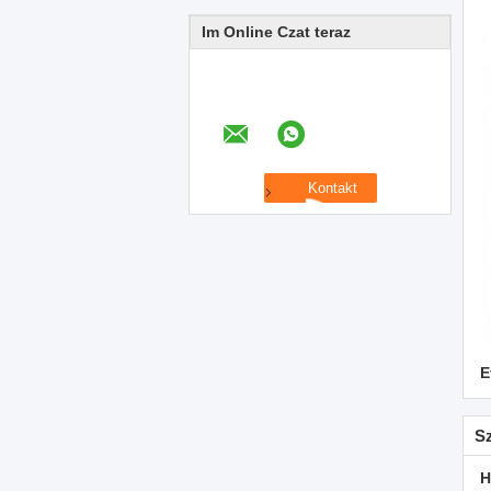
Im Online Czat teraz
E
S
H