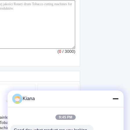
(
0
/ 3000)
Kiana
ainless Steel QS-
Mini-
9:45 PM
Tobacco Cutting
energooszczędne
chines With
maszyny do cięcia