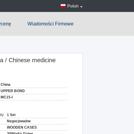
Polish
ycenę
Wiadomości Firmowe
na / Chinese medicine
China
UPPER BOND
MC15-I
ty:
1 Set
Negocjowalne
WOODEN CASES
30Works Dates