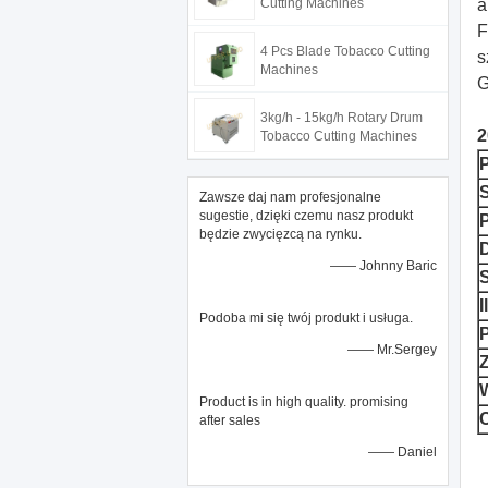
Cutting Machines
a
F
4 Pcs Blade Tobacco Cutting
s
Machines
G
3kg/h - 15kg/h Rotary Drum
2
Tobacco Cutting Machines
Zawsze daj nam profesjonalne
sugestie, dzięki czemu nasz produkt
będzie zwycięzcą na rynku.
—— Johnny Baric
I
Podoba mi się twój produkt i usługa.
—— Mr.Sergey
Product is in high quality. promising
after sales
—— Daniel