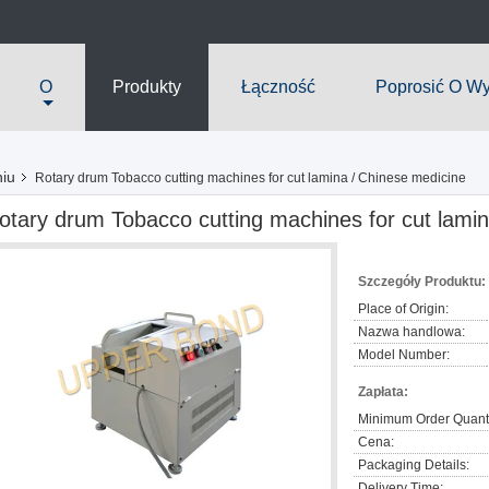
O
Produkty
Łączność
Poprosić O W
niu
Rotary drum Tobacco cutting machines for cut lamina / Chinese medicine
otary drum Tobacco cutting machines for cut lami
Szczegóły Produktu:
Place of Origin:
Nazwa handlowa:
Model Number:
Zapłata:
Minimum Order Quanti
Cena:
Packaging Details:
Delivery Time: