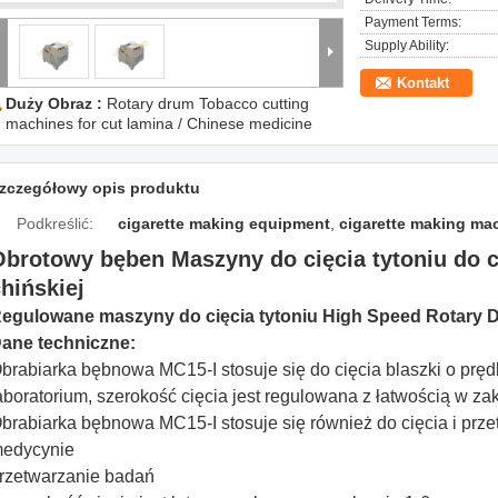
Payment Terms:
Supply Ability:
Kontakt
Duży Obraz :
Rotary drum Tobacco cutting
machines for cut lamina / Chinese medicine
zczegółowy opis produktu
Podkreślić:
cigarette making equipment
,
cigarette making ma
Obrotowy bęben Maszyny do cięcia tytoniu do c
hińskiej
egulowane maszyny do cięcia tytoniu High Speed ​​Rotary 
ane techniczne:
brabiarka bębnowa MC15-I stosuje się do cięcia blaszki o prę
aboratorium, szerokość cięcia jest regulowana z łatwością w za
brabiarka bębnowa MC15-I stosuje się również do cięcia i prze
edycynie
rzetwarzanie badań