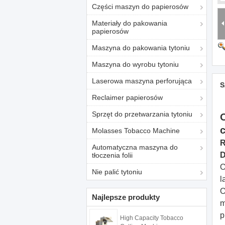
Części maszyn do papierosów
Materiały do ​​pakowania
papierosów
Maszyna do pakowania tytoniu
Maszyna do wyrobu tytoniu
Laserowa maszyna perforująca
S
Reclaimer papierosów
Sprzęt do przetwarzania tytoniu
c
Molasses Tobacco Machine
R
Automatyczna maszyna do
D
tłoczenia folii
O
Nie palić tytoniu
l
O
Najlepsze produkty
m
p
High Capacity Tobacco