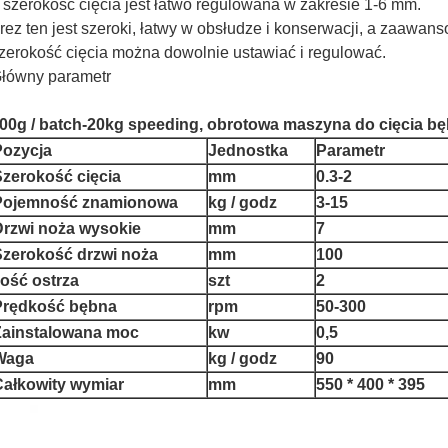
 szerokość cięcia jest łatwo regulowana w zakresie 1-6 mm.
rez ten jest szeroki, łatwy w obsłudze i konserwacji, a zaawan
zerokość cięcia można dowolnie ustawiać i regulować.
łówny parametr
00g / batch-20kg speeding, obrotowa maszyna do cięcia bę
Pozycja
Jednostka
Parametr
Szerokość cięcia
mm
0.3-2
Pojemność znamionowa
kg / godz
3-15
Drzwi noża wysokie
mm
7
Szerokość drzwi noża
mm
100
lość ostrza
szt
2
Prędkość bębna
rpm
50-300
Zainstalowana moc
kw
0,5
Waga
kg / godz
90
Całkowity wymiar
mm
550 * 400 * 395