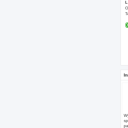
L
O
T
In
W
sp
pa