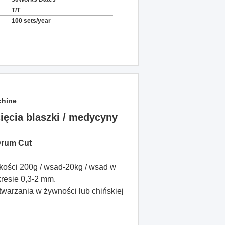
T/T
100 sets/year
chine
ięcia blaszki / medycyny
Drum Cut
dkości 200g / wsad-20kg / wsad w
kresie 0,3-2 mm.
twarzania w żywności lub chińskiej