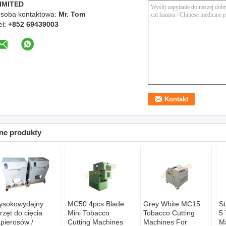
IMITED
soba kontaktowa:
Mr. Tom
el:
+852 69439003
ne produkty
ysokowydajny
MC50 4pcs Blade
Grey White MC15
St
rzęt do cięcia
Mini Tobacco
Tobacco Cutting
5 
pierosów /
Cutting Machines
Machines For
Ma