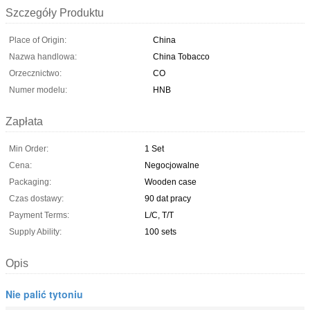
Szczegóły Produktu
Place of Origin:
China
Nazwa handlowa:
China Tobacco
Orzecznictwo:
CO
Numer modelu:
HNB
Zapłata
Min Order:
1 Set
Cena:
Negocjowalne
Packaging:
Wooden case
Czas dostawy:
90 dat pracy
Payment Terms:
L/C, T/T
Supply Ability:
100 sets
Opis
Nie palić tytoniu