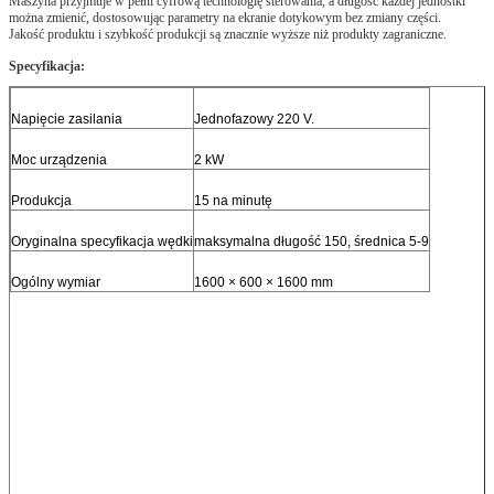
Maszyna przyjmuje w pełni cyfrową technologię sterowania, a długość każdej jednostki
można zmienić, dostosowując parametry na ekranie dotykowym bez zmiany części.
Jakość produktu i szybkość produkcji są znacznie wyższe niż produkty zagraniczne.
Specyfikacja:
Napięcie zasilania
Jednofazowy 220 V.
Moc urządzenia
2 kW
Produkcja
15 na minutę
Oryginalna specyfikacja wędki
maksymalna długość 150, średnica 5-9
Ogólny wymiar
1600 × 600 × 1600 mm