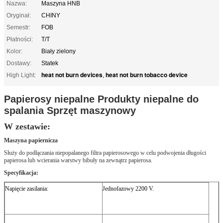
Nazwa:
Maszyna HNB
Oryginał:
CHINY
Semestr:
FOB
Płatności:
T/T
Kolor:
Biały zielony
Dostawy:
Statek
heat not burn devices
heat not burn tobacco device
High Light:
,
Papierosy niepalne Produkty niepalne do
spalania Sprzęt maszynowy
W zestawie:
Maszyna papiernicza
Służy do podłączania niepopalanego filtra papierosowego w celu podwojenia długości
papierosa lub wcierania warstwy bibuły na zewnątrz papierosa.
Specyfikacja:
Napięcie zasilania:
Jednofazowy 2200 V.