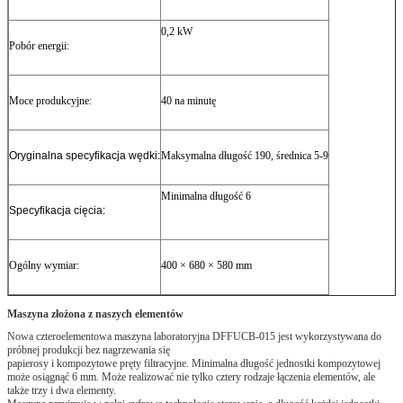
0,2 kW
Pobór energii:
Moce produkcyjne:
40 na minutę
Oryginalna specyfikacja wędki:
Maksymalna długość 190, średnica 5-9
Minimalna długość 6
Specyfikacja cięcia:
Ogólny wymiar:
400 × 680 × 580 mm
Maszyna złożona z naszych elementów
Nowa czteroelementowa maszyna laboratoryjna DFFUCB-015 jest wykorzystywana do
próbnej produkcji bez nagrzewania się
papierosy i kompozytowe pręty filtracyjne.
Minimalna długość jednostki kompozytowej
może osiągnąć 6 mm.
Może realizować nie tylko cztery rodzaje łączenia elementów, ale
także trzy i dwa elementy.