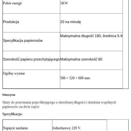
Pobór energii
1KW
Produkcja
20 na minutę
Maksymalna długość 180, średnica 5-9
Specyfikacja papierosów
Szerokość papieru przechylającego
Maksymalna szerokość 80
Ogólny wymiar
500 × 520 × 600 mm
Maszyna
Służy do przecinania pręta filtrującego o określonej długości i dzielenia wspólnych
papierosów na dwie części
Specyfikacja:
Napięcie zasilania:
Jednofazowy 220 V.