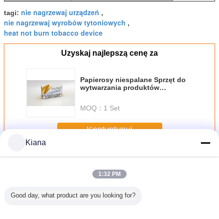
nie nagrzewaj urządzeń
tagi:
,
nie nagrzewaj wyrobów tytoniowych
,
heat not burn tobacco device
Uzyskaj najlepszą cenę za
Papierosy niespalane Sprzęt do
wytwarzania produktów
niepalnych i termicznych
MOQ：
1 Set
Kontyntynuj
Kiana
Nie palić tytoniu
Jeszcze
1:32 PM
Good day, what product are you looking for?
120 mm
Surowiec
380v Nie palący
4800 Stick / Min
Ciepło -
ija Linia
niepalny
się tytoń do
Urządzenia do
palenie t