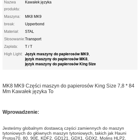
Nazwa
Kawałek języka
produktu:
Maszyna:
MK8 MK9
break:
Upperbond
Materiał:
STAL
Stosowanie:
Transport
Zapłata:
T / T
Język maszyny do papierosów MK9
High Light:
,
język maszyny do papierosów MK8
,
język maszyny do papierosów King Size
MK8 MK9 Części maszyn do papierosów King Size 7,8 * 84
Mm Kawałek języka To
Wprowadzenie:
Jesteśmy globalnym dostawcą części zamiennych do maszyn
tytoniowych do głównych maszyn tytoniowych, takich jak Hauni
Protos70, 80, 90E, KDF2, GD121, GDX1, GDX2, Molins HLP2,