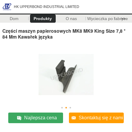
HK UPPERBOND INDUSTRIAL LIMITED
Dom
Produkty
O nas
Wycieczka po fabryce
>>
Części maszyn papierosowych MK8 MK9 King Size 7,8 *
84 Mm Kawałek języka
Najlepsza cena
Skontaktuj się z nami