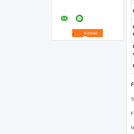
F
S
F
5