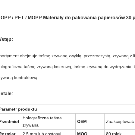
OPP / PET / MOPP Materiały do ​​pakowania papierosów 30 
stęp:
sortyment obejmuje taśmę zrywaną zwykłą, przezroczystą, zrywaną z l
olograficzną taśmę zrywaną laserową, taśmę zrywaną do wydrążania, 
rywaną kontraktową.
etale:
Parametr produktu
Holograficzna taśma
Przedmiot
OEM
Zaakceptować
zrywana
Rozmiar
2,5 mm lub dostosuj
MOQ
80 rolek