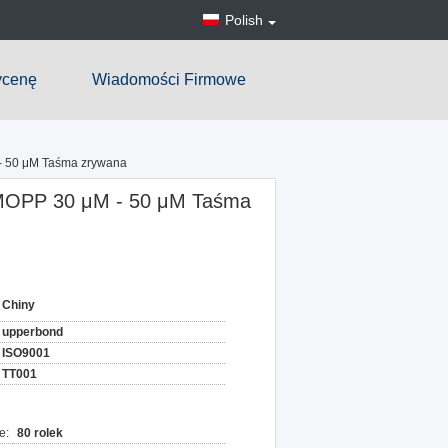
Polish
ycenę
Wiadomości Firmowe
 - 50 μM Taśma zrywana
/ MOPP 30 μM - 50 μM Taśma
Chiny
upperbond
ISO9001
TT001
e:
80 rolek