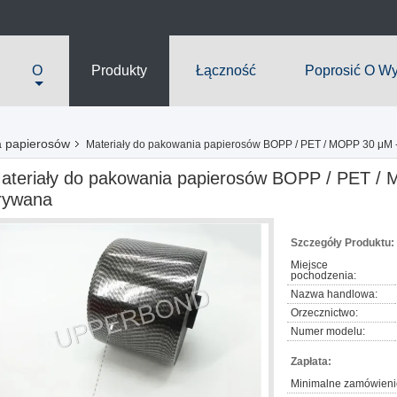
O
Produkty
Łączność
Poprosić O W
ia papierosów
Materiały do ​​pakowania papierosów BOPP / PET / MOPP 30 μM
ateriały do ​​pakowania papierosów BOPP / PET 
rywana
Szczegóły Produktu:
Miejsce
pochodzenia:
Nazwa handlowa:
Orzecznictwo:
Numer modelu:
Zapłata:
Minimalne zamówieni