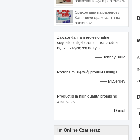
opakowaniowych papierosów
Opakowania na papierosy
Kartonowe opakowania na
B
papierosy
Zawsze daj nam profesjonalne
W
sugestie, dzięki czemu nasz produkt
będzie zwycięzcą na rynku.
—— Johnny Baric
A
h
Podoba mi się twój produkt i usługa.
z
—— Mr.Sergey
Product is in high quality. promising
D
after sales
—— Daniel
Im Online Czat teraz