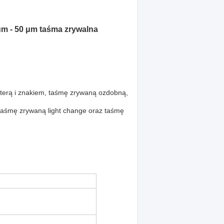
μm - 50 μm taśma zrywalna
iterą i znakiem, taśmę zrywaną ozdobną,
taśmę zrywaną light change oraz taśmę