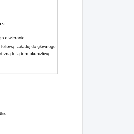
rki
go otwierania
 foliową, załaduj do głównego
trzną folią termokurczliwą
dkie