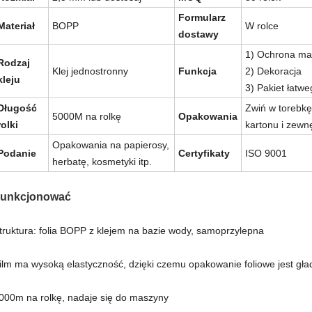
Formularz
Materiał
BOPP
W rolce
dostawy
1) Ochrona ma
Rodzaj
Klej jednostronny
Funkcja
2) Dekoracja
kleju
3) Pakiet łatwe
Długość
Zwiń w torebkę
5000M na rolkę
Opakowania
rolki
kartonu i zewnę
Opakowania na papierosy,
Podanie
Certyfikaty
ISO 9001
herbatę, kosmetyki itp.
unkcjonować
truktura: folia BOPP z klejem na bazie wody, samoprzylepna
ilm ma wysoką elastyczność, dzięki czemu opakowanie foliowe jest gła
000m na ​​rolkę, nadaje się do maszyny