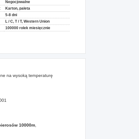
Negocjowalne
:
Karton, paleta
5-8 dni
L / C, T / T, Western Union
100000 rolek miesięcznie
ne na wysoką temperaturę
001
apierosów 10000m
,