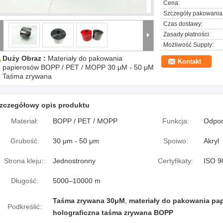
Cena:
Szczegóły pakowania
Czas dostawy:
Zasady płatności:
Możliwość Supply:
Duży Obraz :
Materiały do ​​pakowania
Kontakt
papierosów BOPP / PET / MOPP 30 μM - 50 μM
Taśma zrywana
zczegółowy opis produktu
Materiał:
BOPP / PET / MOPP
Funkcja:
Odpor
Grubość:
30 μm - 50 μm
Spoiwo:
Akryl
Strona kleju::
Jednostronny
Certyfikaty:
ISO 9
Długość:
5000–10000 m
Taśma zrywana 30μM
,
materiały do ​​pakowania p
Podkreślić:
holograficzna taśma zrywana BOPP