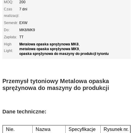
MOQ:
200
Czas
7 dni
realizacji:
Semestr:
EXW
Do:
MK8/MK9
Zapłata:
TT
Metalowa opaska sprężynowa MK8
High
,
metalowa opaska sprężynowa MK9
,
Light:
opaska sprężynowa do maszyny do produkcji tytoniu
Przemysł tytoniowy Metalowa opaska
sprężynowa do maszyny do produkcji
Dane techniczne:
Nie.
Nazwa
Specyfikacje
Rysunek nr.