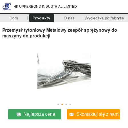
HK UPPERBOND INDUSTRIAL LIMITED
Dom
Produkty
O nas
Wycieczka po fabryce
>>
Przemysł tytoniowy Metalowy zespół sprężynowy do
maszyny do produkcji
Najlepsza cena
Skontaktuj się z nami