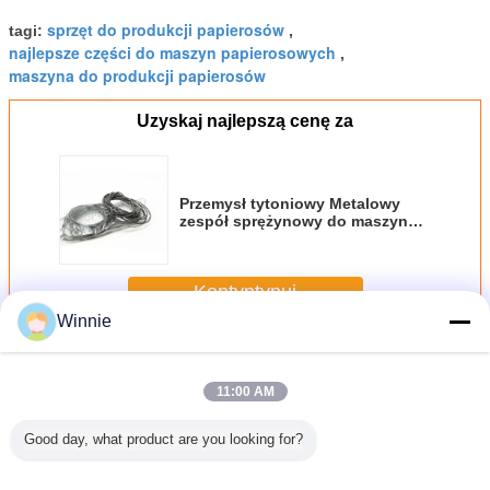
sprzęt do produkcji papierosów
tagi:
,
najlepsze części do maszyn papierosowych
,
maszyna do produkcji papierosów
Uzyskaj najlepszą cenę za
Przemysł tytoniowy Metalowy
zespół sprężynowy do maszyny
do produkcji
Kontyntynuj
Winnie
Części maszyn do papierosów
Jeszcze
11:00 AM
Good day, what product are you looking for?
aszyn do
Części maszyn do
Customzied
Maszyna
Embossin
ów z tacą
papierosów z
Cigarette Tray
pakująca HLP2
Cigarette 