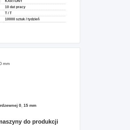
:
KARTONY
10 dat pracy
T / T
10000 sztuk / tydzień
900 mm
erdzewnej 0
,
15 mm
maszyny do produkcji