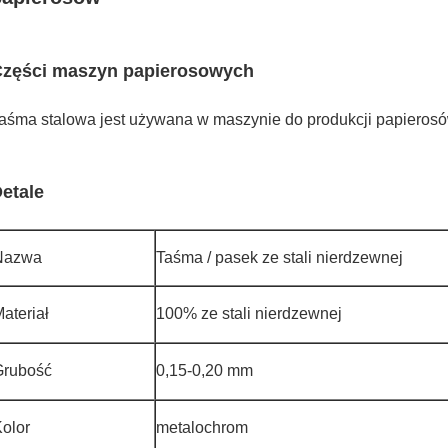
zęści maszyn papierosowych
aśma stalowa jest używana w maszynie do produkcji papieros
etale
Nazwa
Taśma / pasek ze stali nierdzewnej
ateriał
100% ze stali nierdzewnej
Grubość
0,15-0,20 mm
olor
metalochrom