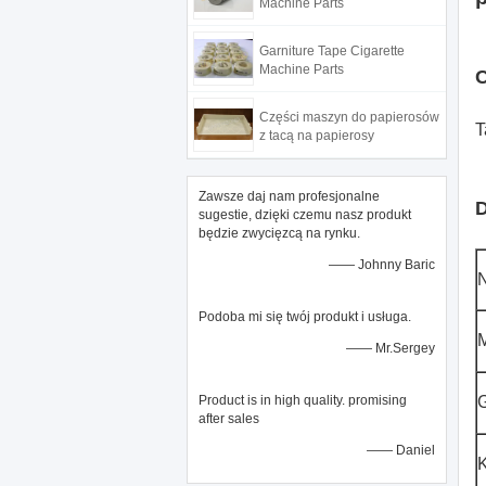
Machine Parts
Garniture Tape Cigarette
Machine Parts
C
Części maszyn do papierosów
T
z tacą na papierosy
Zawsze daj nam profesjonalne
D
sugestie, dzięki czemu nasz produkt
będzie zwycięzcą na rynku.
—— Johnny Baric
Podoba mi się twój produkt i usługa.
M
—— Mr.Sergey
Product is in high quality. promising
after sales
—— Daniel
K