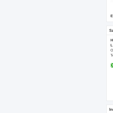
E
S
H
L
O
T
In