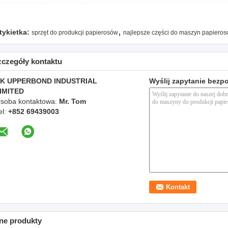
,
tykietka:
sprzęt do produkcji papierosów
najlepsze części do maszyn papiero
zczegóły kontaktu
K UPPERBOND INDUSTRIAL
Wyślij zapytanie bezp
IMITED
soba kontaktowa:
Mr. Tom
el:
+852 69439003
ne produkty