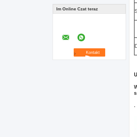
Im Online Czat teraz
S
D
W
s
.