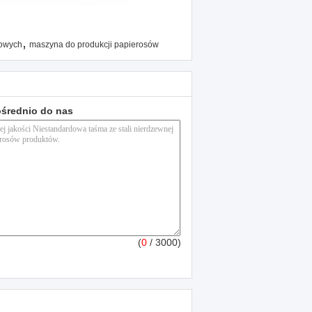
,
sowych
maszyna do produkcji papierosów
ośrednio do nas
(
0
/ 3000)