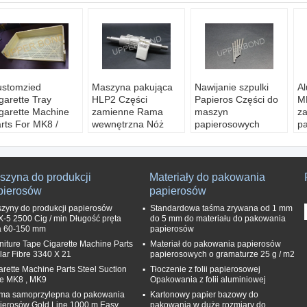
stomzied
Maszyna pakująca
Nawijanie szpulki
A
garette Tray
HLP2 Części
Papieros Części do
M
garette Machine
zamienne Rama
maszyn
z
rts For MK8 /
wewnętrzna Nóż
papierosowych
p
K9
tnący Materiał
Ostrza tnące Noże
Na
lor:
Żółty
stalowy
Materiał:
Stop
No
teriał:
Plastikowy
Materiał:
Stal
Wysyłka:
Wyrazić
Z
arka:
GÓRNE
Początek:
Chiny
MOQ:
100
Ma
szyna do produkcji
Materiały do ​​pakowania
IĘZI
Uszczelka:
Karton
Kraj:
Chiny
D
pierosów
papierosów
ejsce
Czas realizacji:
W
zyny do produkcji papierosów
Standardowa taśma zrywana od 1 mm
ochodzenia:
jeden miesiąc
-5 2500 Cig / min Długość pręta
do 5 mm do materiału do pakowania
HINY
tra 60-150 mm
papierosów
niture Tape Cigarette Machine Parts
Materiał do pakowania papierosów
lar Fibre 3340 X 21
papierosowych o gramaturze 25 g / m2
arette Machine Parts Steel Suction
Tłoczenie z folii papierosowej
e MK8 , MK9
Opakowania z folii aluminiowej
ma samoprzylepna do pakowania
Kartonowy papier bazowy do
ierosów Gold Line 1000 m Easy
pakowania w duże rozmiary do