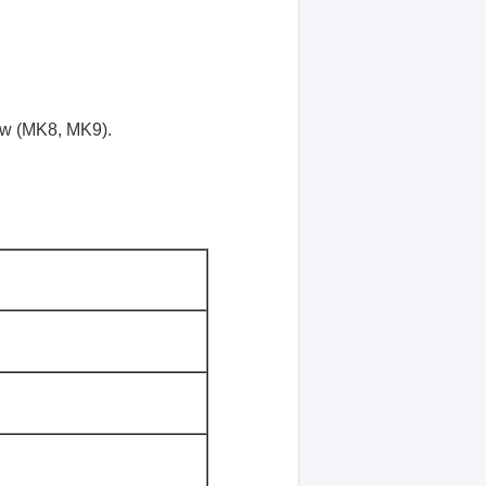
ów (MK8, MK9).