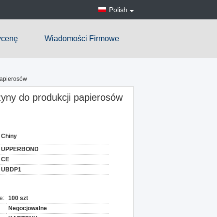
Polish
ycenę
Wiadomości Firmowe
papierosów
yny do produkcji papierosów
Chiny
UPPERBOND
CE
UBDP1
e:
100 szt
Negocjowalne