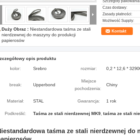
Szczegóły pakowania
Czas dostawy:
Zasady płatności:
Możliwość Supply:
Duży Obraz :
Niestandardowa taśma ze stali
Kontakt
nierdzewnej do maszyny do produkcji
papierosów
zczegółowy opis produktu
kolor:
Srebro
rozmiar:
0,2 * 12,6 * 32
Miejsce
break:
Upperbond
Chiny
pochodzenia:
Materiał:
STAL
Gwarancja:
1 rok
Podkreślić:
Taśma ze stali nierdzewnej MK9
,
taśma ze stali ni
Niestandardowa taśma ze stali nierdzewnej do 
papierosów