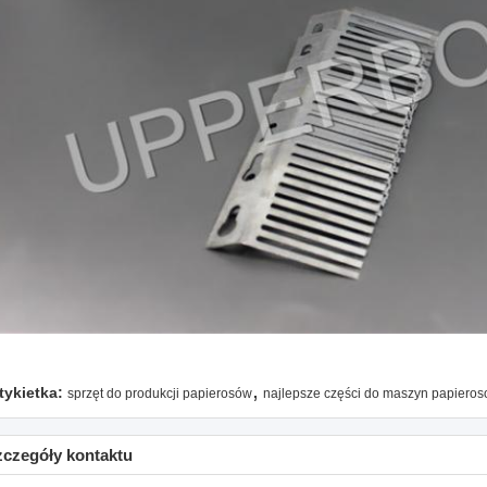
,
tykietka:
sprzęt do produkcji papierosów
najlepsze części do maszyn papiero
zczegóły kontaktu