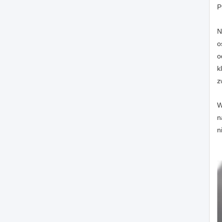
P
N
o
o
k
z
W
n
n