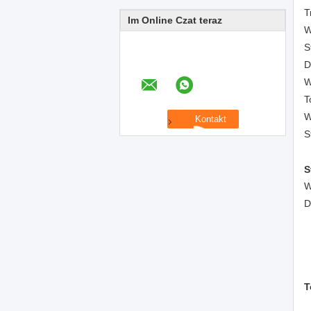
T
Im Online Czat teraz
W
S
D
W
T
W
S
S
W
D
T