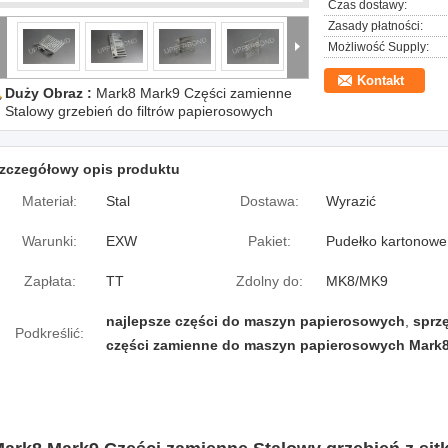
Czas dostawy:
Zasady płatności:
Możliwość Supply:
Kontakt
Duży Obraz :
Mark8 Mark9 Części zamienne
Stalowy grzebień do filtrów papierosowych
zczegółowy opis produktu
Materiał:
Stal
Dostawa:
Wyrazić
Warunki:
EXW
Pakiet:
Pudełko kartonowe
Zapłata:
TT
Zdolny do:
MK8/MK9
najlepsze części do maszyn papierosowych
,
sprz
Podkreślić:
części zamienne do maszyn papierosowych Mark