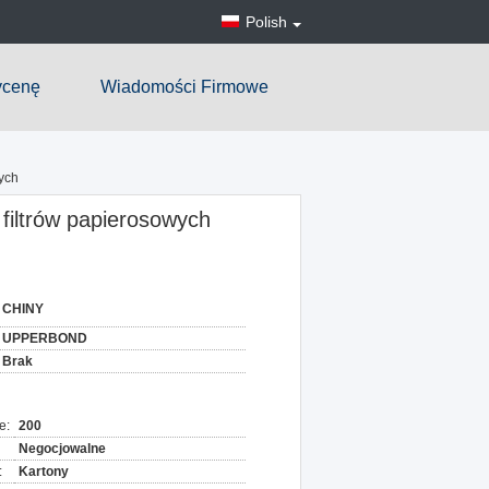
Polish
ycenę
Wiadomości Firmowe
ych
filtrów papierosowych
CHINY
UPPERBOND
Brak
e:
200
Negocjowalne
:
Kartony