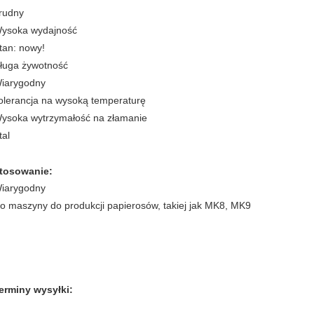
rudny
ysoka wydajność
tan: nowy!
ługa żywotność
iarygodny
olerancja na wysoką temperaturę
ysoka wytrzymałość na złamanie
tal
tosowanie:
iarygodny
o maszyny do produkcji papierosów, takiej jak MK8, MK9
erminy wysyłki: