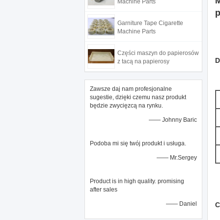
M
Machine Parts
Garniture Tape Cigarette
Machine Parts
Części maszyn do papierosów
D
z tacą na papierosy
Zawsze daj nam profesjonalne
sugestie, dzięki czemu nasz produkt
będzie zwycięzcą na rynku.
—— Johnny Baric
Podoba mi się twój produkt i usługa.
—— Mr.Sergey
Product is in high quality. promising
after sales
—— Daniel
C