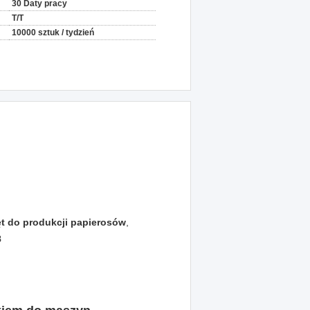
30 Daty pracy
T/T
10000 sztuk / tydzień
ęt do produkcji papierosów
,
8