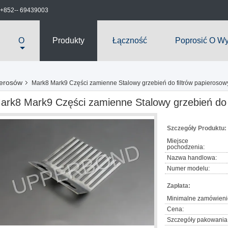
+852-- 69439003
O
Produkty
Łączność
Poprosić O W
ierosów
Mark8 Mark9 Części zamienne Stalowy grzebień do filtrów papierosow
ark8 Mark9 Części zamienne Stalowy grzebień do 
Szczegóły Produktu:
Miejsce
pochodzenia:
Nazwa handlowa:
Numer modelu:
Zapłata:
Minimalne zamówieni
Cena:
Szczegóły pakowania