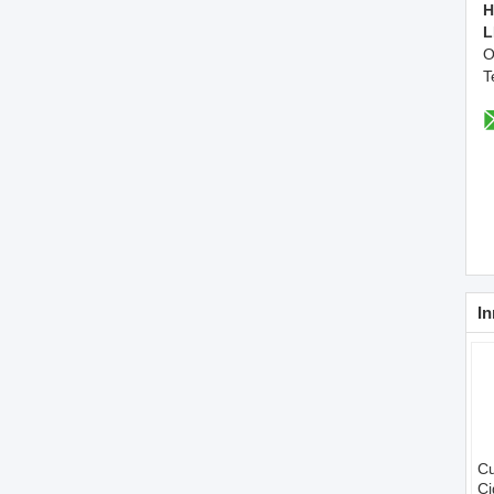
H
L
O
T
In
Cu
Ci