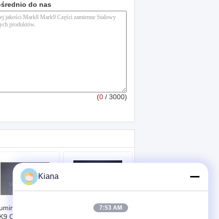
ośrednio do nas
(
0
/ 3000)
Kiana
luminiowe MK8
Taśma garniturowa
7:53 AM
K9 Części
z włókna