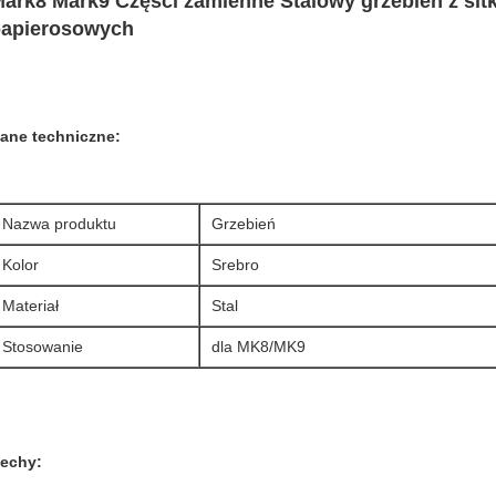
ark8 Mark9 Części zamienne Stalowy grzebień z si
papierosowych
ane techniczne:
Nazwa produktu
Grzebień
Kolor
Srebro
Materiał
Stal
Stosowanie
dla MK8/MK9
echy: