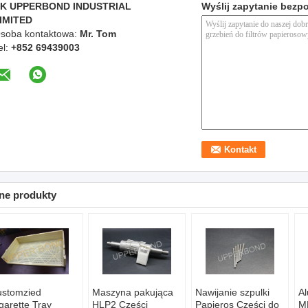
K UPPERBOND INDUSTRIAL
Wyślij zapytanie bezp
IMITED
soba kontaktowa:
Mr. Tom
el:
+852 69439003
ne produkty
stomzied
Maszyna pakująca
Nawijanie szpulki
A
garette Tray
HLP2 Części
Papieros Części do
M