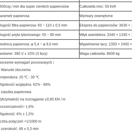
500cig / min dla super cienkich papierosów
Całkowita moc: 50 kVA
arametr papierosa
Wymiary zewnętrzne
ługość filtra-papierosa: 65 ~ 110 ± 0,5 mm
Ekspres do papierosów: 3630 
ługość pręta tytoniowego: 55 ~ 90 mm
Wtyk asemblera: 3340 × 1340 
rednica papierosa: φ 5,4 ~ φ 9,0 mm
Wypełnienie tacy: 2350 × 2400
asilanie: 380 V ± 10% (3 fazy)
Waga całkowita: 8600 kg
worzenie wymagań procesowych
:
, Warunki otoczenia
emperatura: 20 ℃ - 30 ℃
ilgotność względna: 62% - 68%
, szpulka papierowa
ytrzymałość na rozciąganie ≥0,85 KN / m
ozszerzalność> 1,6%
ilgotność: 6% ± 1,5%
iczba połączeń <1/1000 m
, szerokość: 48 ± 0,3 mm