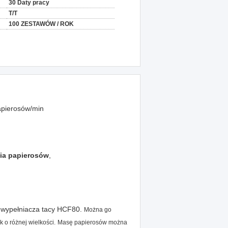
30 Daty pracy
T/T
100 ZESTAWÓW / ROK
apierosów/min
nia papierosów
,
 wypełniacza tacy HCF80.
Można go
 o różnej wielkości.
Masę papierosów można