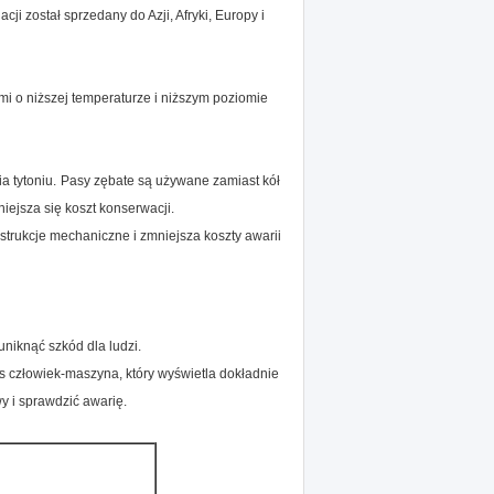
cji został sprzedany do Azji, Afryki, Europy i
i o niższej temperaturze i niższym poziomie
a tytoniu.
Pasy zębate są używane zamiast kół
iejsza się koszt konserwacji.
trukcje mechaniczne i zmniejsza koszty awarii
uniknąć szkód dla ludzi.
s człowiek-maszyna, który wyświetla dokładnie
 i sprawdzić awarię.