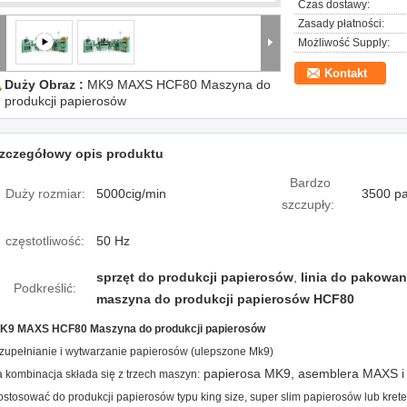
Czas dostawy:
Zasady płatności:
Możliwość Supply:
Kontakt
Duży Obraz :
MK9 MAXS HCF80 Maszyna do
produkcji papierosów
zczegółowy opis produktu
Bardzo
Duży rozmiar:
5000cig/min
3500 p
szczupły:
częstotliwość:
50 Hz
sprzęt do produkcji papierosów
,
linia do pakowa
Podkreślić:
maszyna do produkcji papierosów HCF80
K9 MAXS HCF80 Maszyna do produkcji papierosów
zupełnianie i wytwarzanie papierosów (ulepszone Mk9)
papierosa MK9, asemblera MAXS i
a kombinacja składa się z trzech maszyn:
ostosować do produkcji papierosów typu king size, super slim papierosów lub kretek