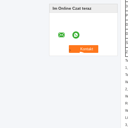
3
Im Online Czat teraz
P
D
D
Ś
Z
T
1
T
W
2
W
R
W
L
3