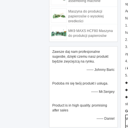
assembling machine
s
A
Maszyna do produkcji
papierosów o wysokiej
N
prędkości
1
MK9 MAXS HCF80 Maszyna
h
do produkcji papierosów
2
3
Zawsze daj nam profesjonalne
z
sugestie, dzięki czemu nasz produkt
4
będzie zwycięzcą na rynku.
i
—— Johnny Baric
5
◆
Podoba mi się twój produkt i usługa.
◆
—— Mr.Sergey
◆
s
Product is in high quality. promising
after sales
G
—— Daniel
W
s