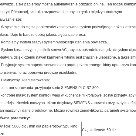
prawdzić, a złe papierosy można automatycznie odrzucić online.
Ten rodzaj kombina
meryki Północnej, szeroko rozpowszechniony na rynku międzynarodowym.
ajważniejsze:
. W systemie do cięcia papierosów zastosowano system podwójnego noża z ostrzam
ałasu.
Daje to bardzo dobrą jakość cięcia papierosa.
. Kompletny system ssący i system wysokiego ciśnienia powietrza.
. System kosza przyjmuje silnik serwo AC, aby bezpośrednio napędzać system cięci
ębatych, dzięki czemu nawet karmienie tytoniu jest znacznie ulepszone, a także zmn
. Przyjmuje system napędu serwomotoru prądu przemiennego, który upraszcza kons
 konserwacji oraz poprawia precyzję przekładni.
. Elektryczny układ sterowania:
 centrum sterowania: przyjmuje serię SIEMENS PLC S7-300.
 kontroler masy: system kontroli wagi w kuchence mikrofalowej został przyjęty, aby 
 interfejs człowiek-maszyna: ekran dotykowy SIEMENS zapewnia przyjazny interfej
tan maszyny i dane produkcyjne.
Można również zmodyfikować parametr systemowy
łówne parametry:
yjście: 5000 cig / min dla papierosów typu king
Częstotliwość: 50 Hz
ize