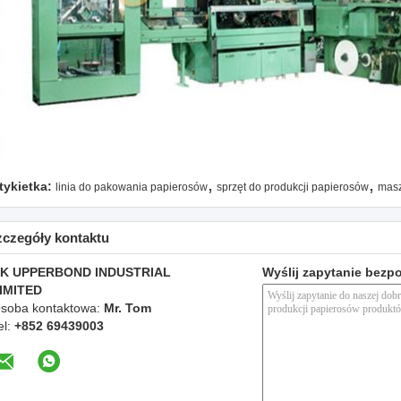
,
,
tykietka:
linia do pakowania papierosów
sprzęt do produkcji papierosów
masz
zczegóły kontaktu
K UPPERBOND INDUSTRIAL
Wyślij zapytanie bezp
IMITED
soba kontaktowa:
Mr. Tom
el:
+852 69439003