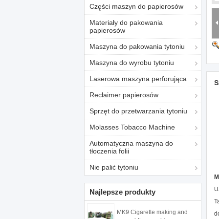
Części maszyn do papierosów
Materiały do ​​pakowania
papierosów
Maszyna do pakowania tytoniu
Maszyna do wyrobu tytoniu
Laserowa maszyna perforująca
S
Reclaimer papierosów
Sprzęt do przetwarzania tytoniu
Molasses Tobacco Machine
Automatyczna maszyna do
tłoczenia folii
Nie palić tytoniu
M
U
Najlepsze produkty
T
MK9 Cigarette making and
d