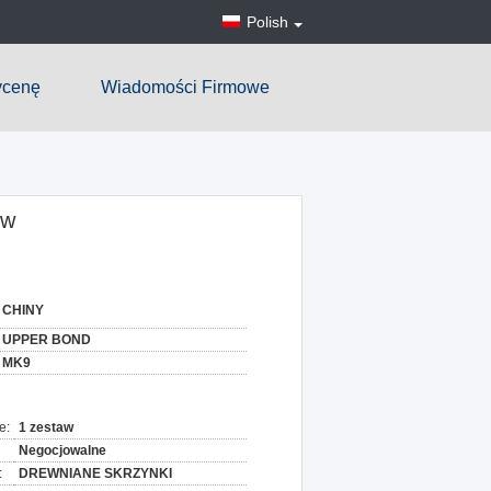
Polish
ycenę
Wiadomości Firmowe
ów
CHINY
UPPER BOND
MK9
e:
1 zestaw
Negocjowalne
:
DREWNIANE SKRZYNKI